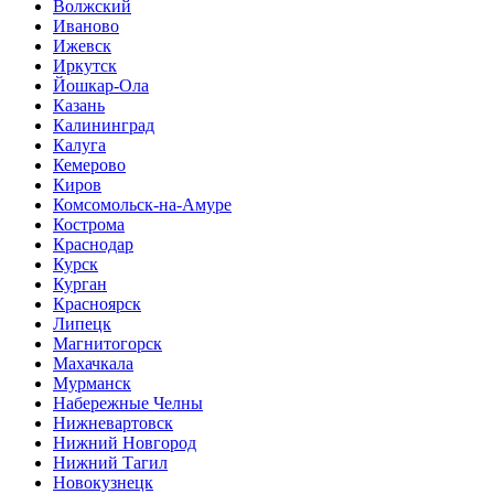
Волжский
Иваново
Ижевск
Иркутск
Йошкар-Ола
Казань
Калининград
Калуга
Кемерово
Киров
Комсомольск-на-Амуре
Кострома
Краснодар
Курск
Курган
Красноярск
Липецк
Магнитогорск
Махачкала
Мурманск
Набережные Челны
Нижневартовск
Нижний Новгород
Нижний Тагил
Новокузнецк