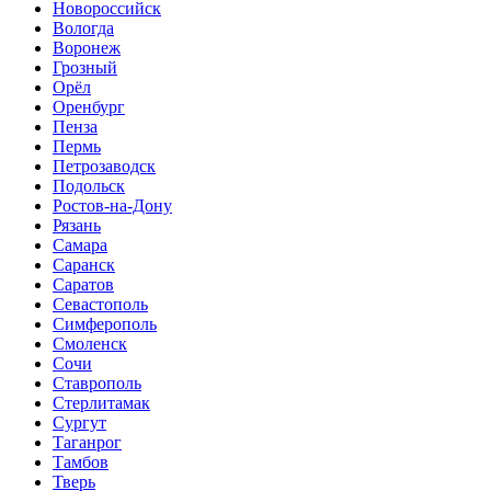
Новороссийск
Вологда
Воронеж
Грозный
Орёл
Оренбург
Пенза
Пермь
Петрозаводск
Подольск
Ростов-на-Дону
Рязань
Самара
Саранск
Саратов
Севастополь
Симферополь
Смоленск
Сочи
Ставрополь
Стерлитамак
Сургут
Таганрог
Тамбов
Тверь