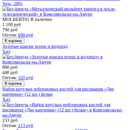
New
-28%
MOLBERT01
В наличии
1 100 руб
790
руб
Оптом:
690
руб
Золотые краски осени и водопад
Хит
890
руб
440
руб
Оптом:
320
руб
Набор круглых нейлоновых кистей для рисования «Две
картинки» (12 шт.) белые
Хит
233
руб
Оптом:
213
руб