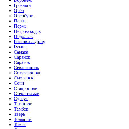
Воронеж
Грозный
Орёл
Оренбург
Пенза
Пермь
Петрозаводск
Подольск
Ростов-на-Дону
Рязань
Самара
Саранск
Саратов
Севастополь
Симферополь
Смоленск
Сочи
Ставрополь
Стерлитамак
Сургут
Таганрог
Тамбов
Тверь
Тольятти
Томск