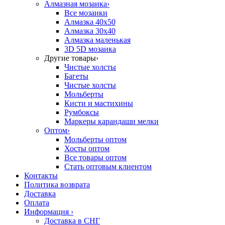
Алмазная мозаика
›
Все мозаики
Алмазка 40х50
Алмазка 30х40
Алмазка маленькая
3D 5D мозаика
Другие товары
›
Чистые холсты
Багеты
Чистые холсты
Мольберты
Кисти и мастихины
Румбоксы
Маркеры карандаши мелки
Оптом
›
Мольберты оптом
Хосты оптом
Все товары оптом
Стать оптовым клиентом
Контакты
Политика возврата
Доставка
Оплата
Информация
›
Доставка в СНГ