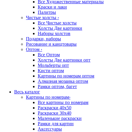
Все Художественные материалы
Краски и лаки
Палитры
Чистые холсты
›
Все Чистые холсты
Холсты Две картинки
Наборы холстов
Подарки, наборы
Рисование и канцтовары
Оптом
›
Все Оптом
Холсты Две картинки опт
Мольберты опт
Кисти оптом
Картины по номерам оптом
Алмазная мозаика оптом
Рамки оптом, багет
Весь каталог
Картины по номерам
›
Все картины по номерам
Раскраски 40х50
Раскраски 30х40
Маленькие раскраски
Рамки для картин
Аксессуары