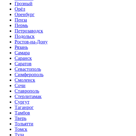
Грозный
Орёл
Оренбург
Пенза
Пермь
Петрозаводск
Подольск
Ростов-на-Дону
Рязань
Самара
Саранск
Саратов
Севастополь
Симферополь
Смоленск
Сочи
Ставрополь
Стерлитамак
Сургут
Таганрог
Тамбов
Тверь
Тольятти
Томск
Тула