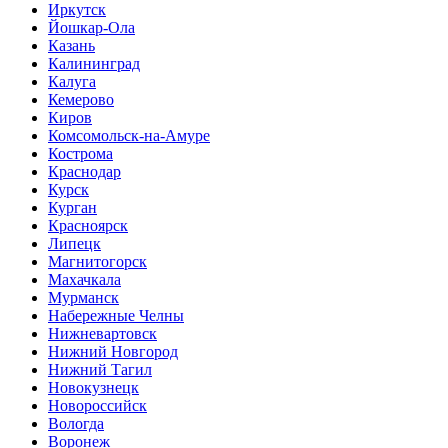
Иркутск
Йошкар-Ола
Казань
Калининград
Калуга
Кемерово
Киров
Комсомольск-на-Амуре
Кострома
Краснодар
Курск
Курган
Красноярск
Липецк
Магнитогорск
Махачкала
Мурманск
Набережные Челны
Нижневартовск
Нижний Новгород
Нижний Тагил
Новокузнецк
Новороссийск
Вологда
Воронеж