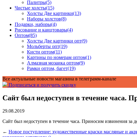
Палитры
(5)
Чистые холсты
(15)
Холсты Две картинки
(13)
Наборы холстов
(8)
Подарки, наборы
(4)
Рисование и канцтовары
(4)
Оптом
(85)
Холсты Две картинки опт
(9)
Мольберты опт
(19)
Кисти оптом
(11)
Картины по номерам оптом
(1)
Алмазная мозаика оптом
(9)
Рамки оптом, багет
(19)
Все актуальные новости магазина в телеграмм-канале
Подписаться и получить скидку
Сайт был недоступен в течение часа. П
29.08.2019
Сайт был недоступен в течение часа. Приносим извинения за 
←
Новое поступление: художественные краски масляные и акр