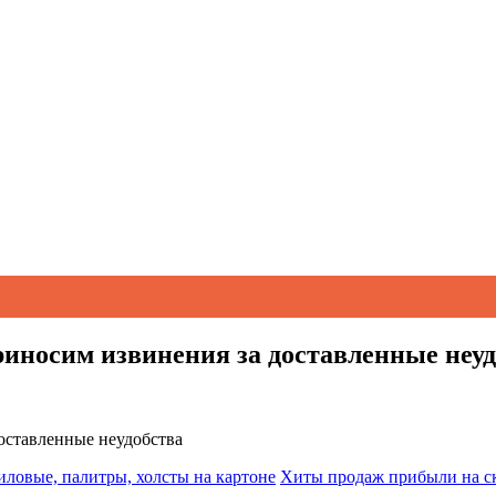
риносим извинения за доставленные неу
доставленные неудобства
иловые, палитры, холсты на картоне
Хиты продаж прибыли на ск