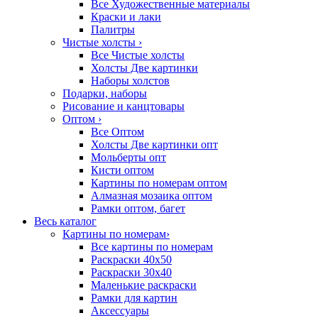
Все Художественные материалы
Краски и лаки
Палитры
Чистые холсты
›
Все Чистые холсты
Холсты Две картинки
Наборы холстов
Подарки, наборы
Рисование и канцтовары
Оптом
›
Все Оптом
Холсты Две картинки опт
Мольберты опт
Кисти оптом
Картины по номерам оптом
Алмазная мозаика оптом
Рамки оптом, багет
Весь каталог
Картины по номерам
›
Все картины по номерам
Раскраски 40х50
Раскраски 30х40
Маленькие раскраски
Рамки для картин
Аксессуары