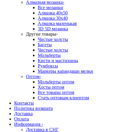
Алмазная мозаика
›
Все мозаики
Алмазка 40х50
Алмазка 30х40
Алмазка маленькая
3D 5D мозаика
Другие товары
›
Чистые холсты
Багеты
Чистые холсты
Мольберты
Кисти и мастихины
Румбоксы
Маркеры карандаши мелки
Оптом
›
Мольберты оптом
Хосты оптом
Все товары оптом
Стать оптовым клиентом
Контакты
Политика возврата
Доставка
Оплата
Информация
›
Доставка в СНГ