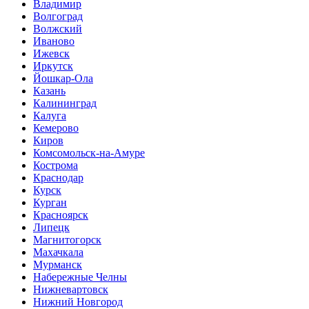
Владимир
Волгоград
Волжский
Иваново
Ижевск
Иркутск
Йошкар-Ола
Казань
Калининград
Калуга
Кемерово
Киров
Комсомольск-на-Амуре
Кострома
Краснодар
Курск
Курган
Красноярск
Липецк
Магнитогорск
Махачкала
Мурманск
Набережные Челны
Нижневартовск
Нижний Новгород