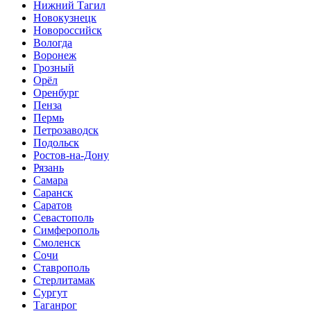
Нижний Тагил
Новокузнецк
Новороссийск
Вологда
Воронеж
Грозный
Орёл
Оренбург
Пенза
Пермь
Петрозаводск
Подольск
Ростов-на-Дону
Рязань
Самара
Саранск
Саратов
Севастополь
Симферополь
Смоленск
Сочи
Ставрополь
Стерлитамак
Сургут
Таганрог