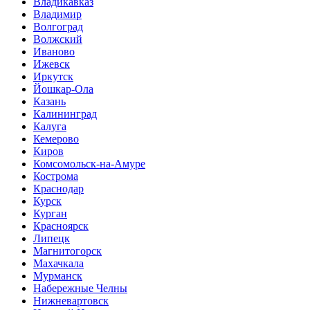
Владикавказ
Владимир
Волгоград
Волжский
Иваново
Ижевск
Иркутск
Йошкар-Ола
Казань
Калининград
Калуга
Кемерово
Киров
Комсомольск-на-Амуре
Кострома
Краснодар
Курск
Курган
Красноярск
Липецк
Магнитогорск
Махачкала
Мурманск
Набережные Челны
Нижневартовск