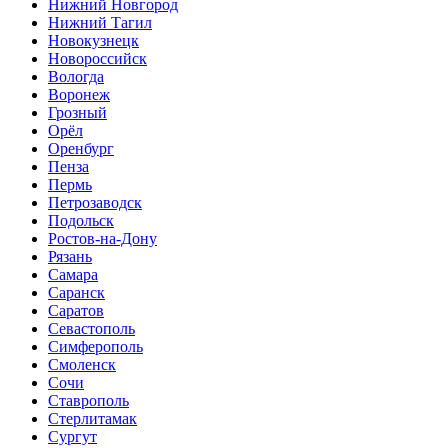
Нижний Новгород
Нижний Тагил
Новокузнецк
Новороссийск
Вологда
Воронеж
Грозный
Орёл
Оренбург
Пенза
Пермь
Петрозаводск
Подольск
Ростов-на-Дону
Рязань
Самара
Саранск
Саратов
Севастополь
Симферополь
Смоленск
Сочи
Ставрополь
Стерлитамак
Сургут