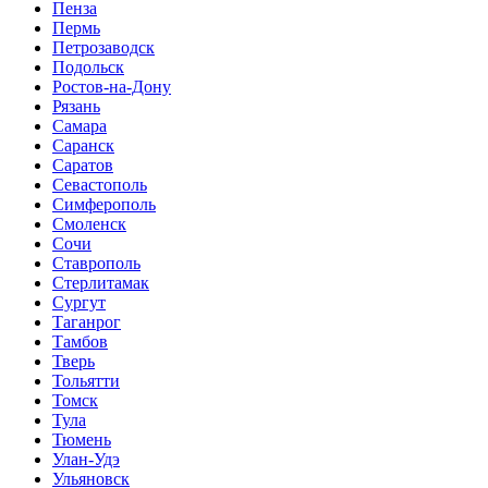
Пенза
Пермь
Петрозаводск
Подольск
Ростов-на-Дону
Рязань
Самара
Саранск
Саратов
Севастополь
Симферополь
Смоленск
Сочи
Ставрополь
Стерлитамак
Сургут
Таганрог
Тамбов
Тверь
Тольятти
Томск
Тула
Тюмень
Улан-Удэ
Ульяновск