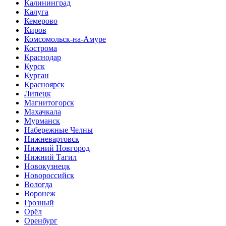
Калининград
Калуга
Кемерово
Киров
Комсомольск-на-Амуре
Кострома
Краснодар
Курск
Курган
Красноярск
Липецк
Магнитогорск
Махачкала
Мурманск
Набережные Челны
Нижневартовск
Нижний Новгород
Нижний Тагил
Новокузнецк
Новороссийск
Вологда
Воронеж
Грозный
Орёл
Оренбург