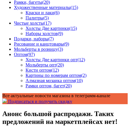
Рамки, багеты
(20)
Художественные материалы
(15)
Краски и лаки
(6)
Палитры
(5)
Чистые холсты
(17)
Холсты Две картинки
(15)
Наборы холстов
(9)
Подарки, наборы
(7)
Рисование и канцтовары
(9)
Мольберты в розницу
(3)
Оптом
(97)
Холсты Две картинки опт
(12)
Мольберты опт
(20)
Кисти оптом
(12)
Картины по номерам оптом
(2)
Алмазная мозаика оптом
(10)
Рамки оптом, багет
(20)
Все актуальные новости магазина в телеграмм-канале
Подписаться и получить скидку
Анонс большой распродажи. Таких
предложений на маркетплейсах нет!