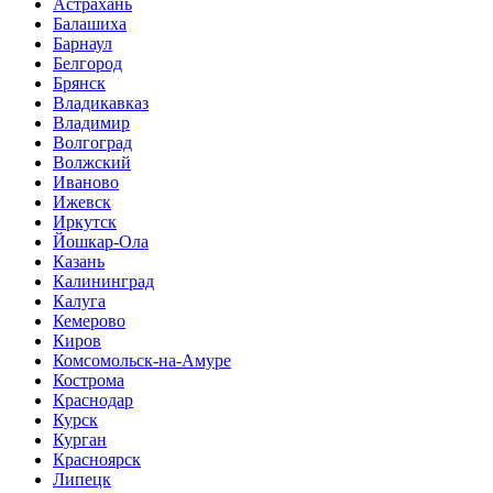
Астрахань
Балашиха
Барнаул
Белгород
Брянск
Владикавказ
Владимир
Волгоград
Волжский
Иваново
Ижевск
Иркутск
Йошкар-Ола
Казань
Калининград
Калуга
Кемерово
Киров
Комсомольск-на-Амуре
Кострома
Краснодар
Курск
Курган
Красноярск
Липецк