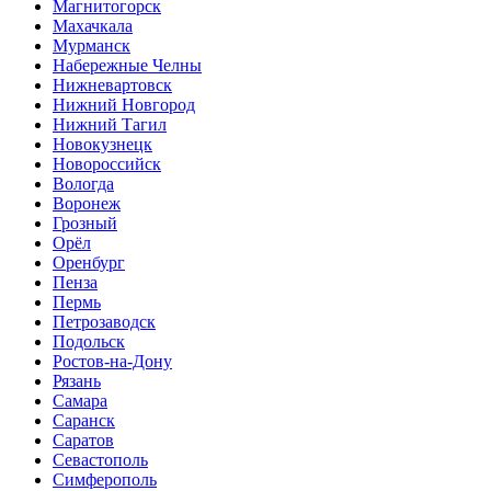
Магнитогорск
Махачкала
Мурманск
Набережные Челны
Нижневартовск
Нижний Новгород
Нижний Тагил
Новокузнецк
Новороссийск
Вологда
Воронеж
Грозный
Орёл
Оренбург
Пенза
Пермь
Петрозаводск
Подольск
Ростов-на-Дону
Рязань
Самара
Саранск
Саратов
Севастополь
Симферополь